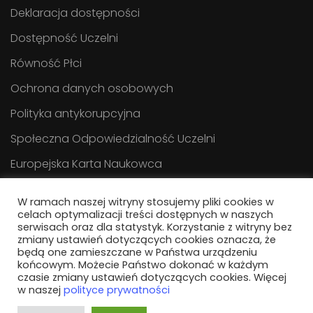
Deklaracja dostępności
Dostępność Uczelni
Równość Płci
Ochrona danych osobowych
Polityka antykorupcyjna
Społeczna Odpowiedzialność Uczelni
Europejska Karta Naukowca
Biuletyn Informacji Publicznej
W ramach naszej witryny stosujemy pliki cookies w
celach optymalizacji treści dostępnych w naszych
serwisach oraz dla statystyk. Korzystanie z witryny bez
zmiany ustawień dotyczących cookies oznacza, że
będą one zamieszczane w Państwa urządzeniu
końcowym. Możecie Państwo dokonać w każdym
czasie zmiany ustawień dotyczących cookies. Więcej
w naszej
polityce prywatności