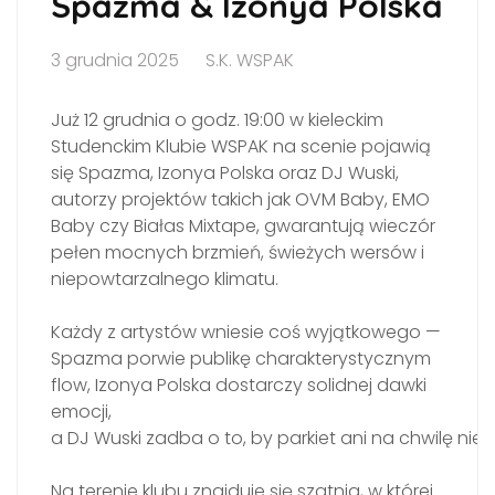
Spazma & Izonya Polska
3 grudnia 2025
S.K. WSPAK
Już 12 grudnia o godz. 19:00 w kieleckim
Studenckim Klubie WSPAK na scenie pojawią
się Spazma, Izonya Polska oraz DJ Wuski,
autorzy projektów takich jak OVM Baby, EMO
Baby czy Białas Mixtape, gwarantują wieczór
pełen mocnych brzmień, świeżych wersów i
niepowtarzalnego klimatu.
Każdy z artystów wniesie coś wyjątkowego —
Spazma porwie publikę charakterystycznym
flow, Izonya Polska dostarczy solidnej dawki
emocji,
a DJ Wuski zadba o to, by parkiet ani na chwilę nie u
Na terenie klubu znajduje się szatnia, w której